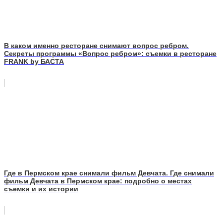
В каком именно ресторане снимают вопрос ребром.
Секреты программы «Вопрос ребром»: съемки в ресторане
FRANK by БАСТА
Где в Пермском крае снимали фильм Девчата. Где снимали
фильм Девчата в Пермском крае: подробно о местах
съемки и их истории