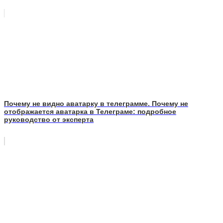
Почему не видно аватарку в телеграмме. Почему не
отображается аватарка в Телеграме: подробное
руководство от эксперта