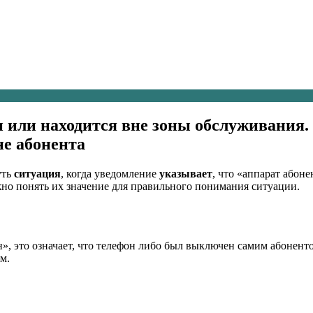
 или находится вне зоны обслуживания. 
е абонента
уть
ситуация
, когда уведомление
указывает
, что «аппарат абон
жно понять их значение для правильного понимания ситуации.
», это означает, что телефон либо был выключен самим абоненто
м.