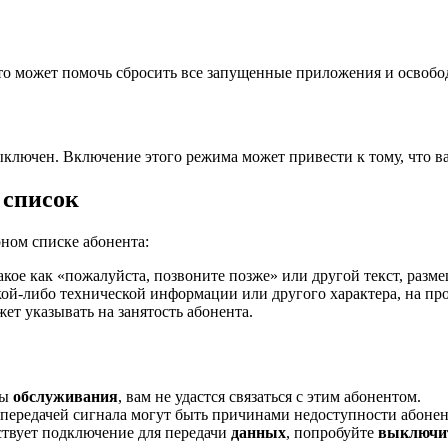
то может помочь сбросить все запущенные приложения и освобод
выключен. Включение этого режима может привести к тому, что в
 список
ном списке абонента:
кое как «пожалуйста, позвоните позже» или другой текст, разм
кой-либо технической информации или другого характера, на пр
ет указывать на занятость абонента.
ны
обслуживания
, вам не удастся связаться с этим абонентом.
передачей сигнала могут быть причинами недоступности абонен
ствует подключение для передачи
данных
, попробуйте
выключи