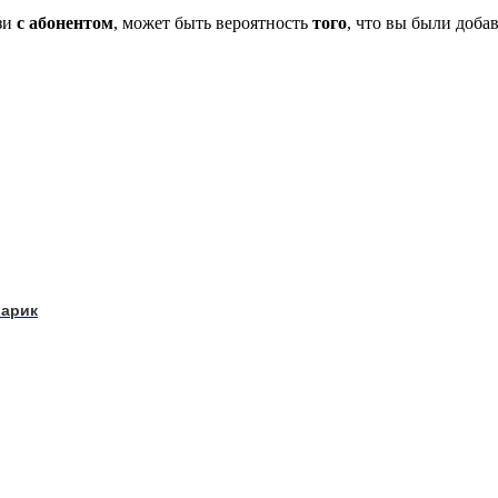
зи
с абонентом
, может быть вероятность
того
, что вы были доба
варик