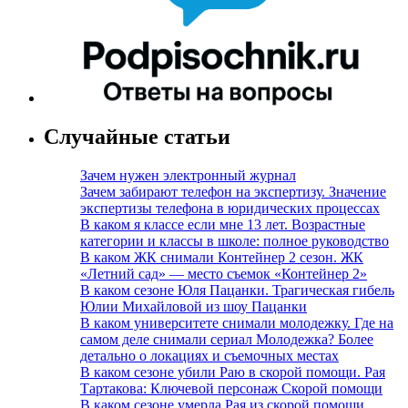
Случайные статьи
Зачем нужен электронный журнал
Зачем забирают телефон на экспертизу. Значение
экспертизы телефона в юридических процессах
В каком я классе если мне 13 лет. Возрастные
категории и классы в школе: полное руководство
В каком ЖК снимали Контейнер 2 сезон. ЖК
«Летний сад» — место съемок «Контейнер 2»
В каком сезоне Юля Пацанки. Трагическая гибель
Юлии Михайловой из шоу Пацанки
В каком университете снимали молодежку. Где на
самом деле снимали сериал Молодежка? Более
детально о локациях и съемочных местах
В каком сезоне убили Раю в скорой помощи. Рая
Тартакова: Ключевой персонаж Скорой помощи
В каком сезоне умерла Рая из скорой помощи.