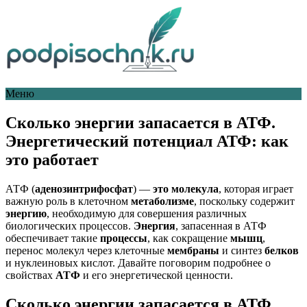
Меню
Сколько энергии запасается в АТФ.
Энергетический потенциал АТФ: как
это работает
АТФ (
аденозинтрифосфат
) —
это молекула
, которая играет
важную роль в клеточном
метаболизме
, поскольку содержит
энергию
, необходимую для совершения различных
биологических процессов.
Энергия
, запасенная в АТФ
обеспечивает такие
процессы
, как сокращение
мышц
,
перенос молекул через клеточные
мембраны
и синтез
белков
и нуклеиновых кислот. Давайте поговорим подробнее о
свойствах
АТФ
и его энергетической ценности.
Сколько энергии запасается в АТФ