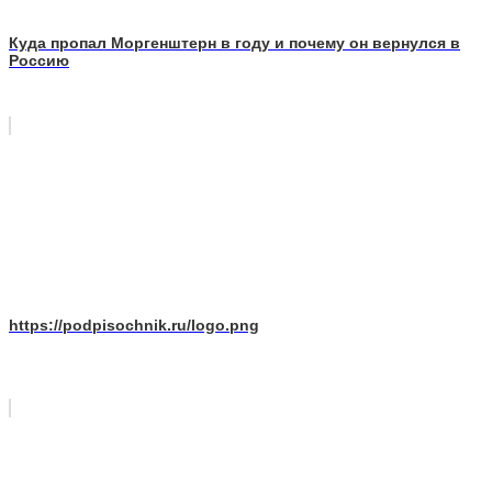
Куда пропал Моргенштерн в году и почему он вернулся в
Россию
https://podpisochnik.ru/logo.png