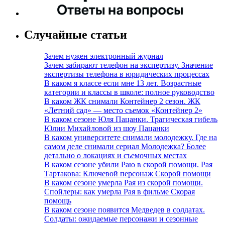
Случайные статьи
Зачем нужен электронный журнал
Зачем забирают телефон на экспертизу. Значение
экспертизы телефона в юридических процессах
В каком я классе если мне 13 лет. Возрастные
категории и классы в школе: полное руководство
В каком ЖК снимали Контейнер 2 сезон. ЖК
«Летний сад» — место съемок «Контейнер 2»
В каком сезоне Юля Пацанки. Трагическая гибель
Юлии Михайловой из шоу Пацанки
В каком университете снимали молодежку. Где на
самом деле снимали сериал Молодежка? Более
детально о локациях и съемочных местах
В каком сезоне убили Раю в скорой помощи. Рая
Тартакова: Ключевой персонаж Скорой помощи
В каком сезоне умерла Рая из скорой помощи.
Спойлеры: как умерла Рая в фильме Скорая
помощь
В каком сезоне появится Медведев в солдатах.
Солдаты: ожидаемые персонажи и сезонные