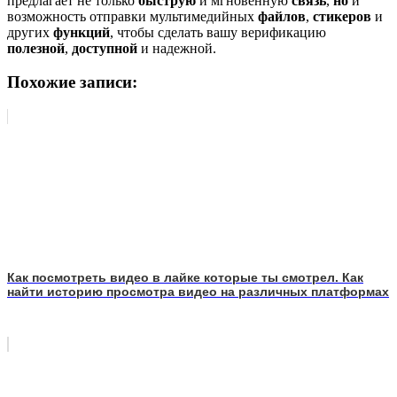
предлагает не только
быструю
и мгновенную
связь
,
но
и
возможность отправки мультимедийных
файлов
,
стикеров
и
других
функций
, чтобы сделать вашу верификацию
полезной
,
доступной
и надежной.
Похожие записи:
Как посмотреть видео в лайке которые ты смотрел. Как
найти историю просмотра видео на различных платформах