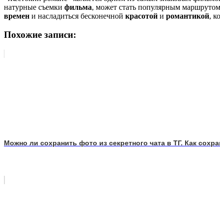
натурные съемки
фильма
, может стать популярным маршрутом
времен
и насладиться бесконечной
красотой
и
романтикой
, к
Похожие записи:
Можно ли сохранить фото из секретного чата в ТГ. Как сохр