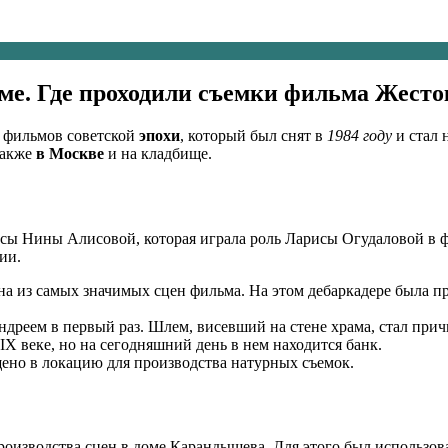
ме. Где проходили съемки фильма Жесто
х фильмов советской
эпохи
, который был снят в
1984 году
и стал 
также
в Москве
и на кладбище.
сы Нины Алисовой, которая играла роль Ларисы Огудаловой в 
ии.
дна из самых значимых сцен фильма. На этом дебаркадере была п
ндреем в первый раз. Шлем, висевший на стене храма, стал прич
X веке, но на сегодняшний день в нем находится банк.
ено в локацию для производства натурных съемок.
роизводства сцен в доме Карандышева. Для этого был использов