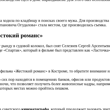
а ходила по кладбищу в поисках своего мужа. Для производства
ановича Огудалова» стала местом, где производилась съемка.
естокий романс»
ьет рынду в судовой колокол, был снят Селезнев Сергей Арсент
е «Спартак», который в фильме был представлен как «Ласточка»
и фильма «Жестокий романс» в Костроме, то обратите внимание
о сих пор находятся в помещениях банков, офисов или продуктов
 ночи, что позволяет получить более живописные кадры, наприме
которых местах можно пройтись пешком.
в советского
кинематографа
, который продолжает радовать зр