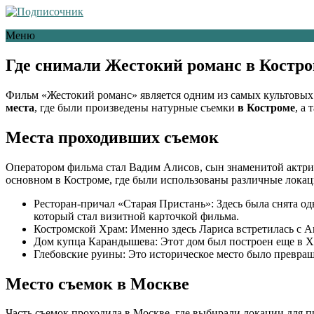
Меню
Где снимали Жестокий романс в Костро
Фильм «Жестокий романс» является одним из самых культовы
места
, где были произведены натурные съемки
в Костроме
, а 
Места проходивших съемок
Оператором фильма стал Вадим Алисов, сын знаменитой актри
основном в Костроме, где были использованы различные локац
Ресторан-причал «Старая Пристань»: Здесь была снята о
который стал визитной карточкой фильма.
Костромской Храм: Именно здесь Лариса встретилась с А
Дом купца Карандышева: Этот дом был построен еще в XI
Глебовские руины: Это историческое место было превращ
Место съемок в Москве
Часть съемок проходила в Москве, где выбирали локации для п