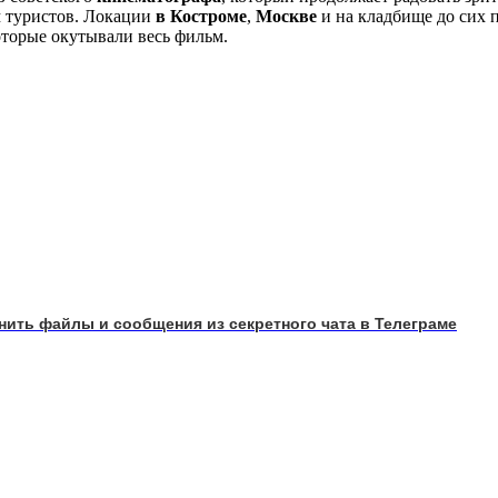
 туристов. Локации
в Костроме
,
Москве
и на кладбище до сих 
оторые окутывали весь фильм.
анить файлы и сообщения из секретного чата в Телеграме