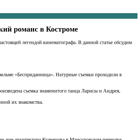
кий романс в Костроме
настоящей легендой кинематографа. В данной статье обсудим
фильме «Бесприданница». Натурные съемки проходили в
роизведена съемка знаменитого танца Ларисы и Андрея,
иной их знакомства.
ан дом архитектора Кузнецова в Мансуровском переулке.