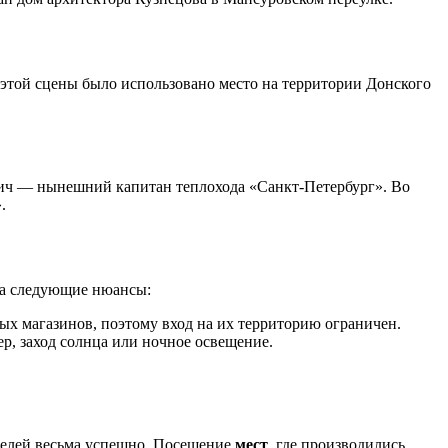
 этой сцены было использовано место на территории Донского
ьевич — нынешний капитан теплохода «Санкт-Петербург». Во
.
 на следующие нюансы:
ых магазинов, поэтому вход на их территорию ограничен.
р, заход солнца или ночное освещение.
ителей весьма успешно. Посещение
мест
, где производились