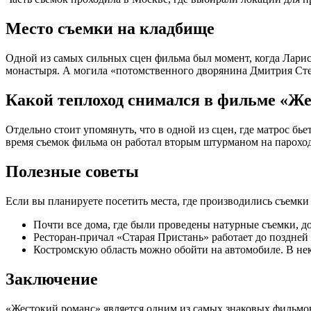
Место съемки на кладбище
Одной из самых сильных сцен фильма был момент, когда Ларис
монастыря. А могила «потомственного дворянина Дмитрия Степ
Какой теплоход снимался в фильме «Ж
Отдельно стоит упомянуть, что в одной из сцен, где матрос б
время съемок фильма он работал вторым штурманом на пароход
Полезные советы
Если вы планируете посетить места, где производились съемк
Почти все дома, где были проведены натурные съемки, д
Ресторан-причал «Старая Пристань» работает до поздней
Костромскую область можно обойти на автомобиле. В не
Заключение
«Жестокий романс» является одним из самых знаковых фильмо