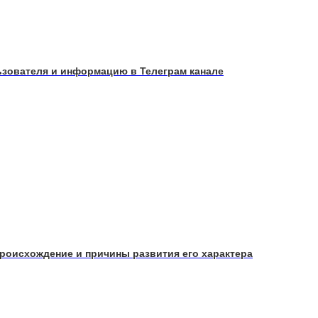
льзователя и информацию в Телеграм канале
 происхождение и причины развития его характера