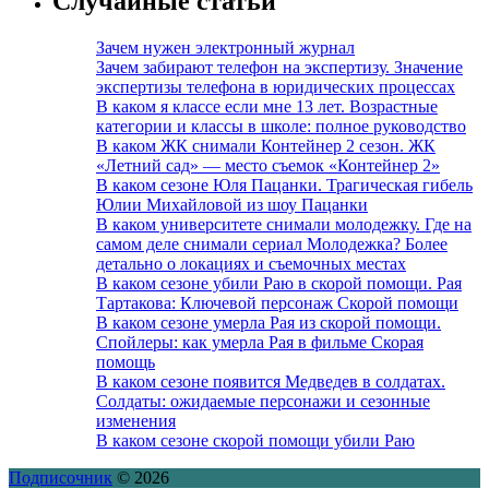
Случайные статьи
Зачем нужен электронный журнал
Зачем забирают телефон на экспертизу. Значение
экспертизы телефона в юридических процессах
В каком я классе если мне 13 лет. Возрастные
категории и классы в школе: полное руководство
В каком ЖК снимали Контейнер 2 сезон. ЖК
«Летний сад» — место съемок «Контейнер 2»
В каком сезоне Юля Пацанки. Трагическая гибель
Юлии Михайловой из шоу Пацанки
В каком университете снимали молодежку. Где на
самом деле снимали сериал Молодежка? Более
детально о локациях и съемочных местах
В каком сезоне убили Раю в скорой помощи. Рая
Тартакова: Ключевой персонаж Скорой помощи
В каком сезоне умерла Рая из скорой помощи.
Спойлеры: как умерла Рая в фильме Скорая
помощь
В каком сезоне появится Медведев в солдатах.
Солдаты: ожидаемые персонажи и сезонные
изменения
В каком сезоне скорой помощи убили Раю
Подписочник
© 2026