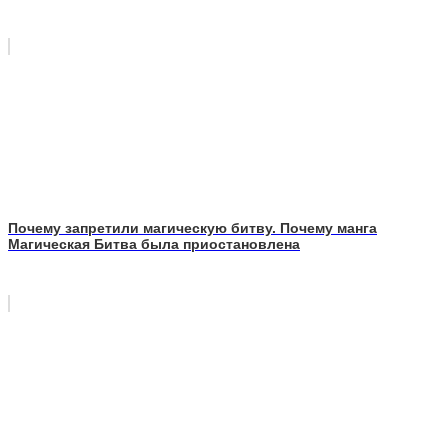
Почему запретили магическую битву. Почему манга
Магическая Битва была приостановлена