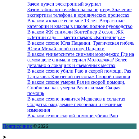
Зачем нужен электронный журнал
Зачем забирают телефон на экспертизу. Значение
экспертизы телефона в юридических процессах
В каком я классе если мне 13 лет. Возрастные
категории и классы в школе: полное руководство
В каком ЖК снимали Контейнер 2 сезон. ЖК
«Летний сад» — место съемок «Контейнер 2»
В каком сезоне Юля Пацанки. Трагическая гибель
Юлии Михайловой из шоу Пацанки
В каком университете снимали молодежку. Где на
самом деле снимали сериал Молодежка? Более
детально о локациях и съемочных местах
В каком сезоне убили Раю в скорой помощи. Рая
Тартакова: Ключевой персонаж Скорой помощи
В каком сезоне умерла Рая из скорой помощи.
Спойлеры: как умерла Рая в фильме Скорая
помощь
В каком сезоне появится Медведев в солдатах.
Солдаты: ожидаемые персонажи и сезонные
изменения
В каком сезоне скорой помощи убили Раю
Подписочник
© 2026
➤