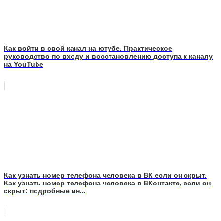
Как войти в свой канал на ютубе. Практическое
руководство по входу и восстановлению доступа к каналу
на YouTube
Как узнать номер телефона человека в ВК если он скрыт.
Как узнать номер телефона человека в ВКонтакте, если он
скрыт: подробные ин...