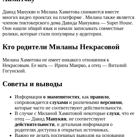
Давид Манукян и Милана Хамитова снимаются вместе
многих видео проектах на платформе . Милана также является
членом тиктокерского дома Давида Манукяна — Super House.
Они нашли общий язык и начали записывать совместные
ролики, которые стали популярны у аудитории.
Кто родители Миланы Некрасовой
Милана Хамитова не имеет никакого отношения к
Некрасовым. Ее мать — Ирина Маирко, а отец — Виталий
Гогунский.
Советы и выводы
Информация
о знаменитостях
, как
правило
,
сопровождается
слухами
и различными
версиями
,
которые часто не соответствуют действительности.
В случае с Миланой Хамитовой некоторые
слухи
, что ее
отец — Давид
Манукян
, не соответствуют
действительности
, и детальная информация о
родителях доступна в открытых источниках.
Важно не делать поспешных выводов на основании