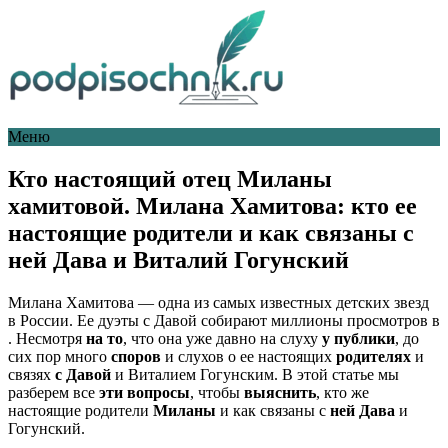
Меню
Кто настоящий отец Миланы
хамитовой. Милана Хамитова: кто ее
настоящие родители и как связаны с
ней Дава и Виталий Гогунский
Милана Хамитова — одна из самых известных детских звезд
в России. Ее дуэты с Давой собирают миллионы просмотров в
. Несмотря
на то
, что она уже давно на слуху
у публики
, до
сих пор много
споров
и слухов о ее настоящих
родителях
и
связях
с Давой
и Виталием Гогунским. В этой статье мы
разберем все
эти вопросы
, чтобы
выяснить
, кто же
настоящие родители
Миланы
и как связаны с
ней Дава
и
Гогунский.