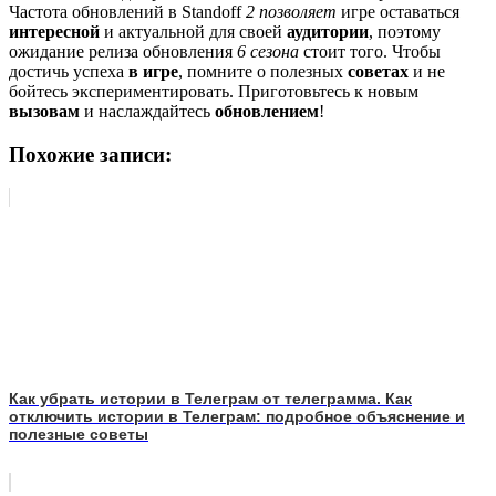
Частота обновлений в Standoff
2 позволяет
игре оставаться
интересной
и актуальной для своей
аудитории
, поэтому
ожидание релиза обновления
6 сезона
стоит того. Чтобы
достичь успеха
в игре
, помните о полезных
советах
и не
бойтесь экспериментировать. Приготовьтесь к новым
вызовам
и наслаждайтесь
обновлением
!
Похожие записи:
Как убрать истории в Телеграм от телеграмма. Как
отключить истории в Телеграм: подробное объяснение и
полезные советы