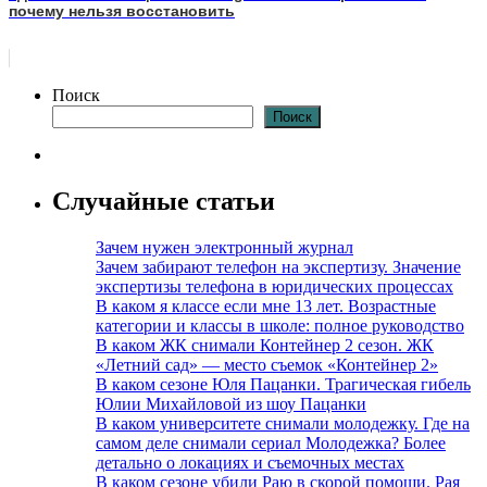
почему нельзя восстановить
Поиск
Поиск
Случайные статьи
Зачем нужен электронный журнал
Зачем забирают телефон на экспертизу. Значение
экспертизы телефона в юридических процессах
В каком я классе если мне 13 лет. Возрастные
категории и классы в школе: полное руководство
В каком ЖК снимали Контейнер 2 сезон. ЖК
«Летний сад» — место съемок «Контейнер 2»
В каком сезоне Юля Пацанки. Трагическая гибель
Юлии Михайловой из шоу Пацанки
В каком университете снимали молодежку. Где на
самом деле снимали сериал Молодежка? Более
детально о локациях и съемочных местах
В каком сезоне убили Раю в скорой помощи. Рая