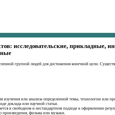
тов: исследовательские, прикладные, и
рные
деленной группой людей для достижения конечной цели. Существ
 для изучения или анализа определенной темы, технологии или п
виде доклада или научной статьи.
ается в свободном и нестандартном подходе к оформлению резуль
го произведения, фильма или музыки.