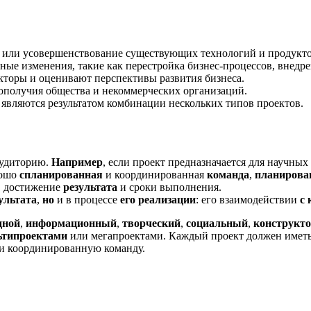
х или усовершенствование существующих технологий и продукто
е изменения, такие как перестройка бизнес-процессов, внедрен
торы и оценивают перспективы развития бизнеса.
ополучия общества и некоммерческих организаций.
вляются результатом комбинации нескольких типов проектов.
аудиторию.
Например
, если проект предназначается для научных
рошо
спланированная
и координированная
команда
,
планирова
, достижение
результата
и сроки выполнения.
ультата
,
но
и в процессе
его реализации
: его взаимодействии
с 
дной
,
информационный
,
творческий
,
социальный
,
конструкт
ьтипроектами
или мегапроектами. Каждый проект должен иметь
и координированную команду.