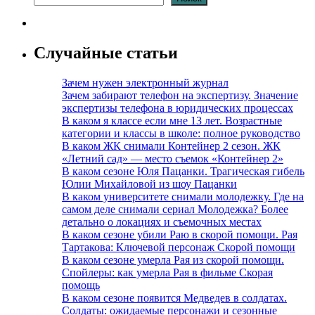
Случайные статьи
Зачем нужен электронный журнал
Зачем забирают телефон на экспертизу. Значение
экспертизы телефона в юридических процессах
В каком я классе если мне 13 лет. Возрастные
категории и классы в школе: полное руководство
В каком ЖК снимали Контейнер 2 сезон. ЖК
«Летний сад» — место съемок «Контейнер 2»
В каком сезоне Юля Пацанки. Трагическая гибель
Юлии Михайловой из шоу Пацанки
В каком университете снимали молодежку. Где на
самом деле снимали сериал Молодежка? Более
детально о локациях и съемочных местах
В каком сезоне убили Раю в скорой помощи. Рая
Тартакова: Ключевой персонаж Скорой помощи
В каком сезоне умерла Рая из скорой помощи.
Спойлеры: как умерла Рая в фильме Скорая
помощь
В каком сезоне появится Медведев в солдатах.
Солдаты: ожидаемые персонажи и сезонные