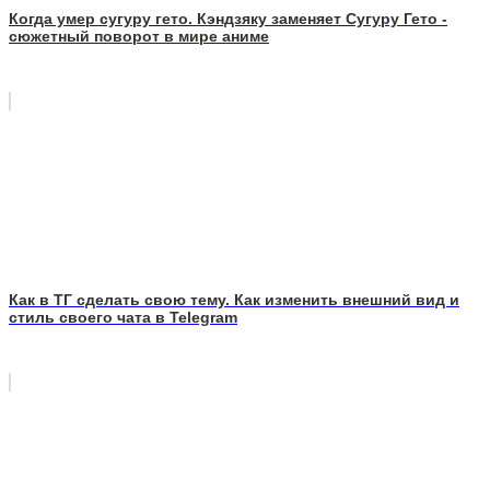
Когда умер сугуру гето. Кэндзяку заменяет Сугуру Гето -
сюжетный поворот в мире аниме
Как в ТГ сделать свою тему. Как изменить внешний вид и
стиль своего чата в Telegram