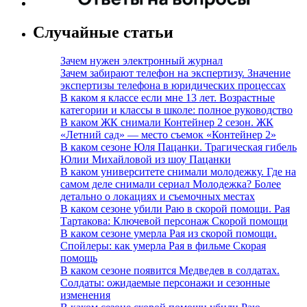
Случайные статьи
Зачем нужен электронный журнал
Зачем забирают телефон на экспертизу. Значение
экспертизы телефона в юридических процессах
В каком я классе если мне 13 лет. Возрастные
категории и классы в школе: полное руководство
В каком ЖК снимали Контейнер 2 сезон. ЖК
«Летний сад» — место съемок «Контейнер 2»
В каком сезоне Юля Пацанки. Трагическая гибель
Юлии Михайловой из шоу Пацанки
В каком университете снимали молодежку. Где на
самом деле снимали сериал Молодежка? Более
детально о локациях и съемочных местах
В каком сезоне убили Раю в скорой помощи. Рая
Тартакова: Ключевой персонаж Скорой помощи
В каком сезоне умерла Рая из скорой помощи.
Спойлеры: как умерла Рая в фильме Скорая
помощь
В каком сезоне появится Медведев в солдатах.
Солдаты: ожидаемые персонажи и сезонные
изменения