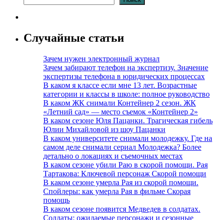
Случайные статьи
Зачем нужен электронный журнал
Зачем забирают телефон на экспертизу. Значение
экспертизы телефона в юридических процессах
В каком я классе если мне 13 лет. Возрастные
категории и классы в школе: полное руководство
В каком ЖК снимали Контейнер 2 сезон. ЖК
«Летний сад» — место съемок «Контейнер 2»
В каком сезоне Юля Пацанки. Трагическая гибель
Юлии Михайловой из шоу Пацанки
В каком университете снимали молодежку. Где на
самом деле снимали сериал Молодежка? Более
детально о локациях и съемочных местах
В каком сезоне убили Раю в скорой помощи. Рая
Тартакова: Ключевой персонаж Скорой помощи
В каком сезоне умерла Рая из скорой помощи.
Спойлеры: как умерла Рая в фильме Скорая
помощь
В каком сезоне появится Медведев в солдатах.
Солдаты: ожидаемые персонажи и сезонные