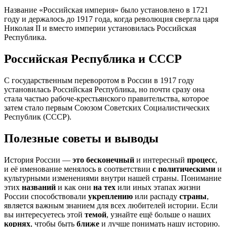
Название «Российская империя» было установлено в 1721
году и держалось до 1917 года, когда революция свергла царя
Николая II и вместо империи установилась Российская
Республика.
Российская Республика и СССР
С государственным переворотом в России в 1917 году
установилась Российская Республика, но почти сразу она
стала частью рабоче-крестьянского правительства, которое
затем стало первым Союзом Советских Социалистических
Республик (СССР).
Полезные советы и выводы
История России —
это бесконечный
и интересный
процесс
,
и её именование менялось в соответствии
с политическими
и
культурными изменениями внутри нашей страны. Понимание
этих
названий
и как они
на тех
или иных этапах жизни
России способствовали
укреплению
или распаду
страны
,
является важным знанием для всех любителей истории. Если
вы интересуетесь этой
темой
, узнайте ещё больше о наших
корнях
, чтобы быть
ближе
и лучше понимать нашу историю.