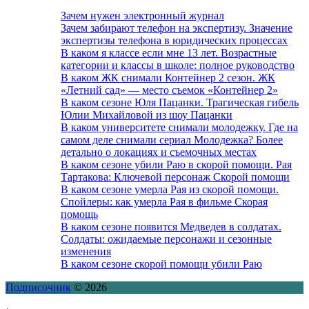
Зачем нужен электронный журнал
Зачем забирают телефон на экспертизу. Значение
экспертизы телефона в юридических процессах
В каком я классе если мне 13 лет. Возрастные
категории и классы в школе: полное руководство
В каком ЖК снимали Контейнер 2 сезон. ЖК
«Летний сад» — место съемок «Контейнер 2»
В каком сезоне Юля Пацанки. Трагическая гибель
Юлии Михайловой из шоу Пацанки
В каком университете снимали молодежку. Где на
самом деле снимали сериал Молодежка? Более
детально о локациях и съемочных местах
В каком сезоне убили Раю в скорой помощи. Рая
Тартакова: Ключевой персонаж Скорой помощи
В каком сезоне умерла Рая из скорой помощи.
Спойлеры: как умерла Рая в фильме Скорая
помощь
В каком сезоне появится Медведев в солдатах.
Солдаты: ожидаемые персонажи и сезонные
изменения
В каком сезоне скорой помощи убили Раю
Подписочник
© 2026