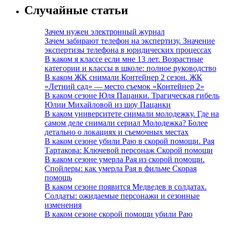
Случайные статьи
Зачем нужен электронный журнал
Зачем забирают телефон на экспертизу. Значение
экспертизы телефона в юридических процессах
В каком я классе если мне 13 лет. Возрастные
категории и классы в школе: полное руководство
В каком ЖК снимали Контейнер 2 сезон. ЖК
«Летний сад» — место съемок «Контейнер 2»
В каком сезоне Юля Пацанки. Трагическая гибель
Юлии Михайловой из шоу Пацанки
В каком университете снимали молодежку. Где на
самом деле снимали сериал Молодежка? Более
детально о локациях и съемочных местах
В каком сезоне убили Раю в скорой помощи. Рая
Тартакова: Ключевой персонаж Скорой помощи
В каком сезоне умерла Рая из скорой помощи.
Спойлеры: как умерла Рая в фильме Скорая
помощь
В каком сезоне появится Медведев в солдатах.
Солдаты: ожидаемые персонажи и сезонные
изменения
В каком сезоне скорой помощи убили Раю