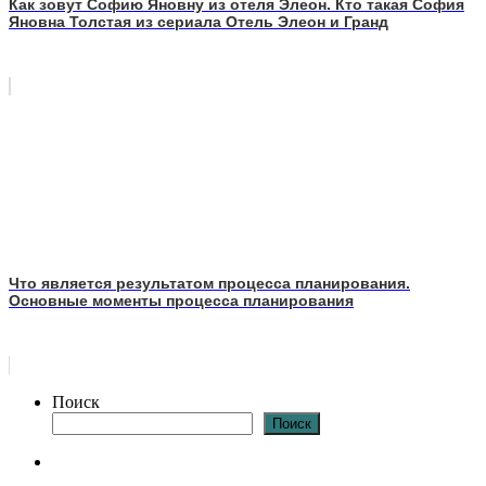
Как зовут Софию Яновну из отеля Элеон. Кто такая София
Яновна Толстая из сериала Отель Элеон и Гранд
Что является результатом процесса планирования.
Основные моменты процесса планирования
Поиск
Поиск