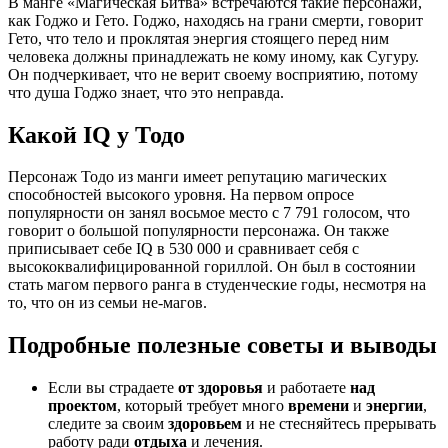
В манге «Магическая Битва» встречаются такие персонажи,
как Годжо и Гето. Годжо, находясь на грани смерти, говорит
Гето, что тело и проклятая энергия стоящего перед ним
человека должны принадлежать не кому иному, как Сугуру.
Он подчеркивает, что не верит своему восприятию, потому
что душа Годжо знает, что это неправда.
Какой IQ у Тодо
Персонаж Тодо из манги имеет репутацию магических
способностей высокого уровня. На первом опросе
популярности он занял восьмое место с 7 791 голосом, что
говорит о большой популярности персонажа. Он также
приписывает себе IQ в 530 000 и сравнивает себя с
высококвалифицированной гориллой. Он был в состоянии
стать магом первого ранга в студенческие годы, несмотря на
то, что он из семьи не-магов.
Подробные полезные советы и выводы
Если вы страдаете
от здоровья
и работаете
над
проектом
, который требует много
времени
и
энергии
,
следите за своим
здоровьем
и не стесняйтесь прерывать
работу ради
отдыха
и лечения.