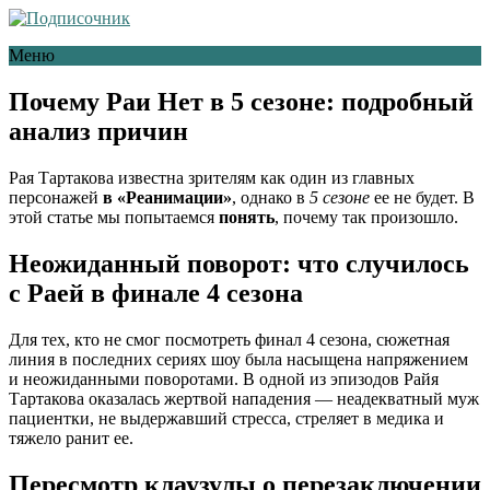
Меню
Почему Раи Нет в 5 сезоне: подробный
анализ причин
Рая Тартакова известна зрителям как один из главных
персонажей
в «Реанимации»
, однако в
5 сезоне
ее не будет. В
этой статье мы попытаемся
понять
, почему так произошло.
Неожиданный поворот: что случилось
с Раей в финале 4 сезона
Для тех, кто не смог посмотреть финал 4 сезона, сюжетная
линия в последних сериях шоу была насыщена напряжением
и неожиданными поворотами. В одной из эпизодов Райя
Тартакова оказалась жертвой нападения — неадекватный муж
пациентки, не выдержавший стресса, стреляет в медика и
тяжело ранит ее.
Пересмотр клаузулы о перезаключении