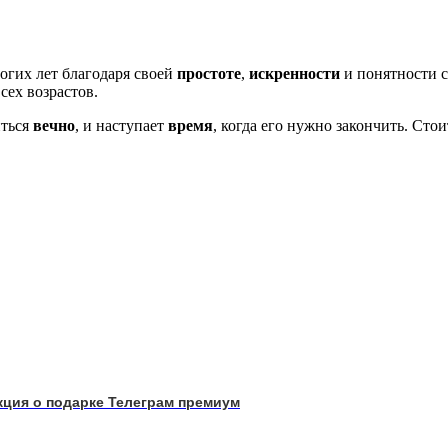
огих лет благодаря своей
простоте
,
искренности
и понятности с
сех возрастов.
иться
вечно
, и наступает
время
, когда его нужно закончить. Сто
кция о подарке Телеграм премиум