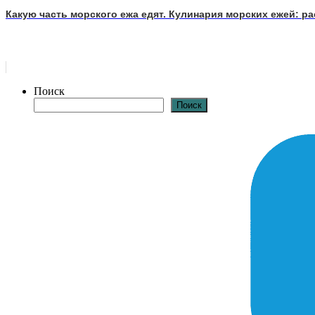
Какую часть морского ежа едят. Кулинария морских ежей: р
Поиск
Поиск