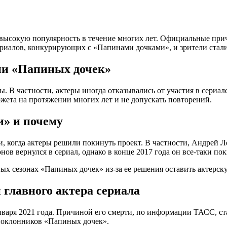
 высокую популярность в течение многих лет. Официальные при
сериалов, конкурирующих с «Папинами дочками», и зрители стал
ии «Папиных дочек»
В частности, актеры иногда отказывались от участия в сериале
жета на протяжении многих лет и не допускать повторений.
» и почему
когда актеры решили покинуть проект. В частности, Андрей Лео
нов вернулся в сериал, однако в конце 2017 года он все-таки по
ых сезонах «Папиных дочек» из-за ее решения оставить актерску
главного актера сериала
нваря 2021 года. Причиной его смерти, по информации ТАСС, ста
 поклонников «Папиных дочек».