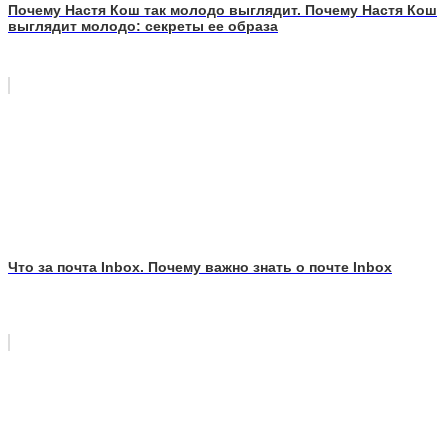
Почему Настя Кош так молодо выглядит. Почему Настя Кош
выглядит молодо: секреты ее образа
Что за почта Inbox. Почему важно знать о почте Inbox