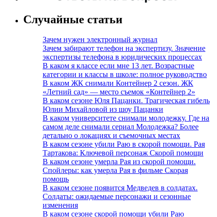
Случайные статьи
Зачем нужен электронный журнал
Зачем забирают телефон на экспертизу. Значение
экспертизы телефона в юридических процессах
В каком я классе если мне 13 лет. Возрастные
категории и классы в школе: полное руководство
В каком ЖК снимали Контейнер 2 сезон. ЖК
«Летний сад» — место съемок «Контейнер 2»
В каком сезоне Юля Пацанки. Трагическая гибель
Юлии Михайловой из шоу Пацанки
В каком университете снимали молодежку. Где на
самом деле снимали сериал Молодежка? Более
детально о локациях и съемочных местах
В каком сезоне убили Раю в скорой помощи. Рая
Тартакова: Ключевой персонаж Скорой помощи
В каком сезоне умерла Рая из скорой помощи.
Спойлеры: как умерла Рая в фильме Скорая
помощь
В каком сезоне появится Медведев в солдатах.
Солдаты: ожидаемые персонажи и сезонные
изменения
В каком сезоне скорой помощи убили Раю