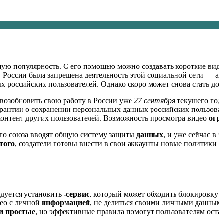
ьшую популярность. С его помощью можно создавать короткие ви
 России была запрещена деятельность этой социальной сети — а
х российских пользователей. Однако скоро может снова стать д
 возобновить свою работу в России уже
27 сентября
текущего го
гарантии о сохранении персональных данных российских пользов
 контент других пользователей. Возможность просмотра видео
ог
кого союза вводят общую систему защиты
данных
, и уже сейчас в
того
, создатели готовы внести в свои аккаунты новые политики
ндуется установить
-сервис
, который может обходить блокировку
део с личной
информацией
, не делиться своими личными данны
и простые
, но эффективные правила помогут пользователям оста