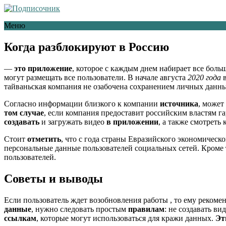
Меню
Когда разблокируют в Россию
—
это приложение
, которое c каждым днем набирает все бол
могут размещать все пользователи. В начале августа
2020 года
в
тайваньская компания не озабочена сохранением личных данны
Согласно информации близкого к компании
источника
, может
том случае
, если компания предоставит российским властям 
создавать
и загружать видео
в приложении
, а также смотреть
Стоит
отметить
, что с года страны Евразийского экономичес
персональные данные пользователей социальных сетей. Кроме
пользователей.
Советы и выводы
Если пользователь ждет возобновления работы , то ему рекоме
данные
, нужно следовать простым
правилам
: не создавать ви
ссылкам
, которые могут использоваться для кражи данных.
Эт