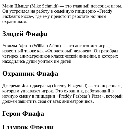
Майк Шмидт (Mike Schmidt) — это главный персонаж игры.
Он устроился на работу в семейную пиццерию «Freddy
Fazbear’s Pizza», где ему предстоит работать ночным
охранником.
Злодей Фнафа
Уильям Афтон (William Afton) — это антагонист игры,
известный также как «Фиолетовый человек». Он разобрал
четырех аниматроников классической линейки, в которых
находились души убитых им детей.
Охранник Фнафа
Джереми Фитцджеральд (Jeremy Fitzgerald) — это персонаж,
которым управляет игрок. Это охранник, работающий в
ночную смену в пиццерии «Freddy Fazbear’s Pizza», который
должен защитить себя от атак аниматроников.
Герои Фнафа
Глэмрок Фредди