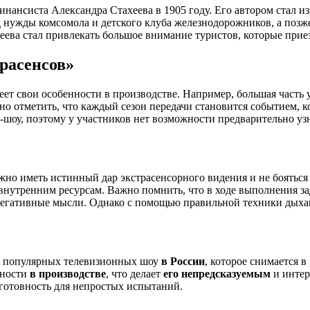
инансиста Александра Стахеева в 1905 году. Его автором стал и
д нужды комсомола и детского клуба железнодорожников, а позж
хеева стал привлекать большое внимание туристов, которые при
расенсов»
еет свои особенности в производстве. Например, большая часть 
но отметить, что каждый сезон передачи становится событием, к
шоу, поэтому у участников нет возможности предварительно узн
ужно иметь истинный дар экстрасенсорного видения и не боятьс
м внутренним ресурсам. Важно помнить, что в ходе выполнения 
негативные мысли. Однако с помощью правильной техники дыха
ых популярных телевизионных шоу
в России
, которое снимается 
нности
в производстве
, что делает
его непредсказуемым
и интер
готовность для непростых испытаний.