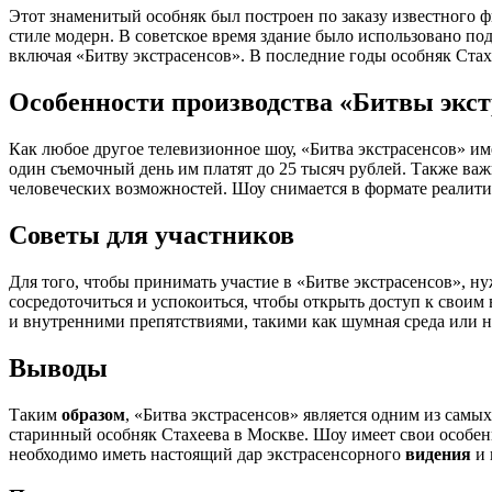
Этот знаменитый особняк был построен по заказу известного ф
стиле модерн. В советское время здание было использовано по
включая «Битву экстрасенсов». В последние годы особняк Ста
Особенности производства «Битвы экст
Как любое другое телевизионное шоу, «Битва экстрасенсов» им
один съемочный день им платят до 25 тысяч рублей. Также важ
человеческих возможностей. Шоу снимается в формате реалити-
Советы для участников
Для того, чтобы принимать участие в «Битве экстрасенсов», н
сосредоточиться и успокоиться, чтобы открыть доступ к свои
и внутренними препятствиями, такими как шумная среда или 
Выводы
Таким
образом
, «Битва экстрасенсов» является одним из сам
старинный особняк Стахеева в Москве. Шоу имеет свои особе
необходимо иметь настоящий дар экстрасенсорного
видения
и 