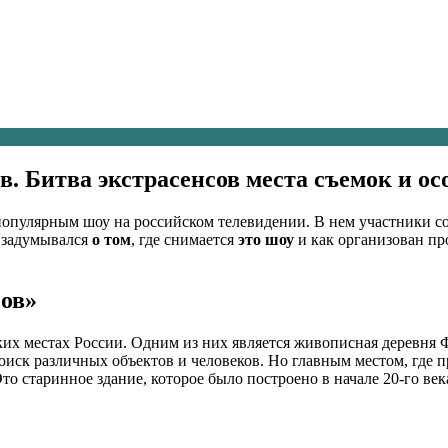
в. Битва экстрасенсов места съемок и о
 популярным шоу на российском телевидении. В нем участники 
 задумывался
о том
, где снимается
это шоу
и как организован пр
сов»
их местах России. Одним из них является живописная деревня Ф
иск различных объектов и человеков. Но главным местом, где пр
Это старинное здание, которое было построено в начале 20-го ве