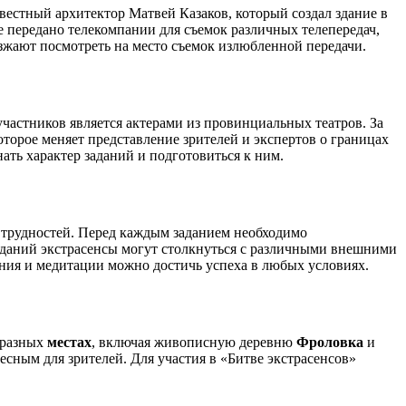
звестный архитектор Матвей Казаков, который создал здание в
е передано телекомпании для съемок различных телепередач,
езжают посмотреть на место съемок излюбленной передачи.
участников является актерами из провинциальных театров. За
оторое меняет представление зрителей и экспертов о границах
ать характер заданий и подготовиться к ним.
я трудностей. Перед каждым заданием необходимо
заданий экстрасенсы могут столкнуться с различными внешними
ния и медитации можно достичь успеха в любых условиях.
в разных
местах
, включая живописную деревню
Фроловка
и
есным для зрителей. Для участия в «Битве экстрасенсов»