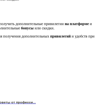
б получить дополнительные привилегии
на платформе
и
полнительные
бонусы
или скидки.
для получения дополнительных
привилегий
и удобств при
оветы от професси...