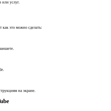
 или услуг.
т как это можно сделать:
ланшете.
le.
трукциям на экране.
Tube