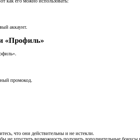
вот как его можно использовать:
вый аккаунт.
ли «Профиль»
офиль».
нный промокод.
тесь, что они действительны и не истекли.
бы не упустить возможность получить дополнительные бонусы 