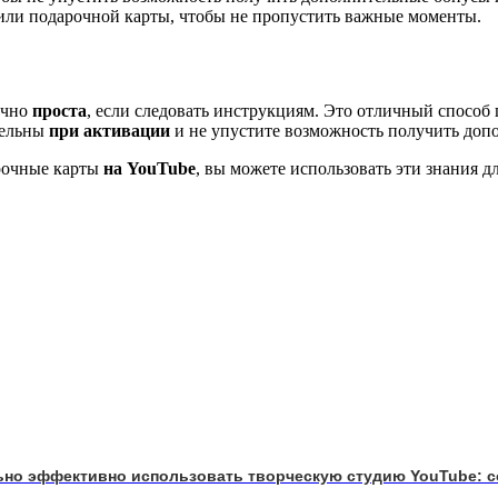
или подарочной карты, чтобы не пропустить важные моменты.
очно
проста
, если следовать инструкциям. Это отличный спосо
тельны
при активации
и не упустите возможность получить до
рочные карты
на YouTube
, вы можете использовать эти знания 
льно эффективно использовать творческую студию YouTube: с