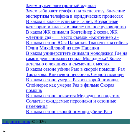
Зачем нужен электронный журнал
Зачем забирают телефон на экспертизу. Значение
экспертизы телефона в юридических процессах
В каком я классе если мне 13 лет. Возрастные
категории и классы в школе: полное руководство
В каком ЖК снимали Контейнер 2 сезон. ЖК
«Летний сад» — место съемок «Контейнер 2»
В каком сезоне Юля Пацанки. Трагическая гибель
Юлии Михайловой из шоу Пацанки
В каком университете снимали молодежку. Где на
самом деле снимали сериал Молодежка? Более
детально о локациях и съемочных местах
В каком сезоне убили Раю в скорой помощи. Рая
Тартакова: Ключевой персонаж Скорой помощи
В каком сезоне умерла Рая из скорой помощи.
Спойлеры: как умерла Рая в фильме Скорая
помощь
В каком сезоне появится Медведев в солдатах.
Солдаты: ожидаемые персонажи и сезонные
изменения
В каком сезоне скорой помощи убили Раю
Подписочник
© 2026
➤