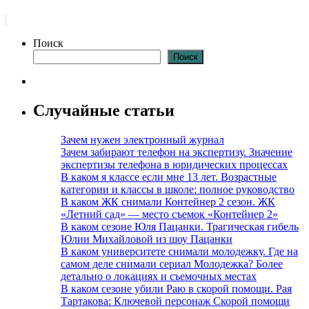
Поиск
Поиск
Случайные статьи
Зачем нужен электронный журнал
Зачем забирают телефон на экспертизу. Значение
экспертизы телефона в юридических процессах
В каком я классе если мне 13 лет. Возрастные
категории и классы в школе: полное руководство
В каком ЖК снимали Контейнер 2 сезон. ЖК
«Летний сад» — место съемок «Контейнер 2»
В каком сезоне Юля Пацанки. Трагическая гибель
Юлии Михайловой из шоу Пацанки
В каком университете снимали молодежку. Где на
самом деле снимали сериал Молодежка? Более
детально о локациях и съемочных местах
В каком сезоне убили Раю в скорой помощи. Рая
Тартакова: Ключевой персонаж Скорой помощи