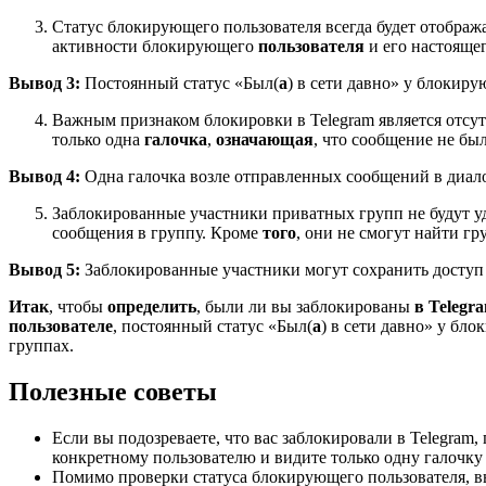
Статус блокирующего пользователя всегда будет отобража
активности блокирующего
пользователя
и его настоящег
Вывод 3:
Постоянный статус «Был(
а
) в сети давно» у блокиру
Важным признаком блокировки в Telegram является отс
только одна
галочка
,
означающая
, что сообщение не бы
Вывод 4:
Одна галочка возле отправленных сообщений в диало
Заблокированные участники приватных групп не будут у
сообщения в группу. Кроме
того
, они не смогут найти гр
Вывод 5:
Заблокированные участники могут сохранить доступ
Итак
, чтобы
определить
, были ли вы заблокированы
в Telegr
пользователе
, постоянный статус «Был(
а
) в сети давно» у бл
группах.
Полезные советы
Если вы подозреваете, что вас заблокировали в Telegram
конкретному пользователю и видите только одну галочку
Помимо проверки статуса блокирующего пользователя, вы