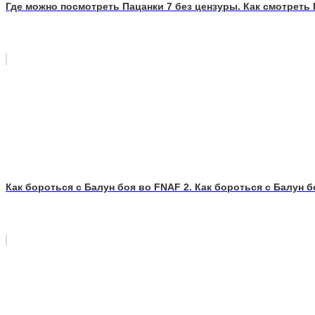
Где можно посмотреть Пацанки 7 без цензуры. Как смотреть 
Как бороться с Балун боя во FNAF 2. Как бороться с Балун б