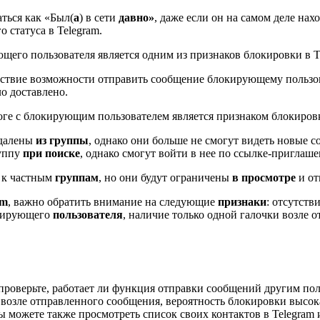
ться как «Был(
а
) в сети
давно»
, даже если он на самом деле на
о статуса в Telegram.
ющего пользователя является одним из признаков блокировки в T
утствие возможности отправить сообщение блокирующему польз
ло доставлено.
ге с блокирующим пользователем является признаком блокировк
далены
из группы
, однако они больше не смогут видеть новые 
уппу
при поиске
, однако смогут войти в нее по ссылке-приглаш
 к частным
группам
, но они будут ограничены
в просмотре
и от
am
, важно обратить внимание на следующие
признаки
: отсутст
окирующего
пользователя
, наличие только одной галочки возле
, проверьте, работает ли функция отправки сообщений другим по
 возле отправленного сообщения, вероятность блокировки высок
 можете также просмотреть список своих контактов в Telegram 