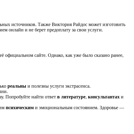
льных источников. Также Виктория Райдос может изготовить
ием онлайн и не берет предоплату за свои услуги.
её официальном сайте. Однако, как уже было сказано ранее,
лько
реальны
и полезны услуги экстрасенса.
пии.
азу. Попробуйте найти ответ
в литературе
,
консультантах
и
оим
психическим
и эмоциональным состоянием. Здоровье —