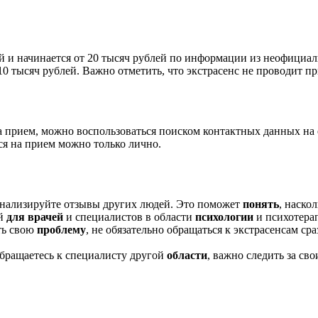
й и начинается от 20 тысяч рублей по информации из неофициа
10 тысяч рублей. Важно отметить, что экстрасенс не проводит пр
на прием, можно воспользоваться поиском контактных данных на 
ся на прием можно только лично.
оанализируйте отзывы других людей. Это поможет
понять
, наско
й
для врачей
и специалистов в области
психологии
и психотера
ть свою
проблему
, не обязательно обращаться к экстрасенсам ср
бращаетесь к специалисту другой
области
, важно следить за св