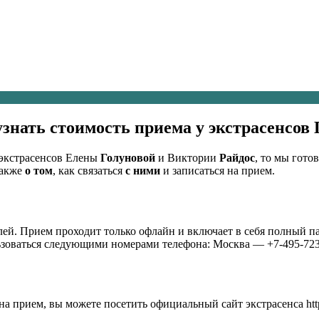
узнать стоимость приема у экстрасенсов 
х экстрасенсов Елены
Голуновой
и Виктории
Райдос
, то мы гот
также
о том
, как связаться
с ними
и записаться на прием.
ей. Прием проходит только офлайн и включает в себя полный пак
льзоваться следующими номерами телефона: Москва — +7-495-723
а прием, вы можете посетить официальный сайт экстрасенса https: