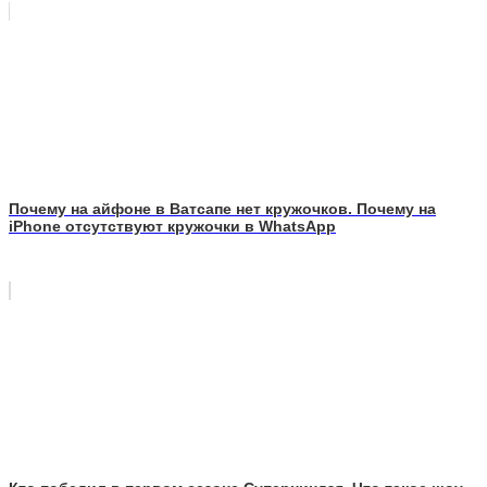
Почему на айфоне в Ватсапе нет кружочков. Почему на
iPhone отсутствуют кружочки в WhatsApp