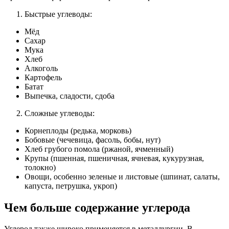
Быстрые углеводы:
Мёд
Сахар
Мука
Хлеб
Алкоголь
Картофель
Батат
Выпечка, сладости, сдоба
Сложные углеводы:
Корнеплоды (редька, морковь)
Бобовые (чечевица, фасоль, бобы, нут)
Хлеб грубого помола (ржаной, ячменный)
Крупы (пшенная, пшеничная, ячневая, кукурузная,
толокно)
Овощи, особенно зеленые и листовые (шпинат, салаты,
капуста, петрушка, укроп)
Чем больше содержание углерода
Углерод также широко применяется в металлургии. В