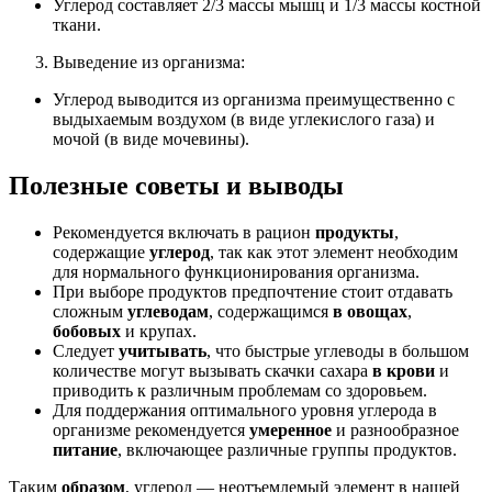
Углерод составляет 2/3 массы мышц и 1/3 массы костной
ткани.
Выведение из организма:
Углерод выводится из организма преимущественно с
выдыхаемым воздухом (в виде углекислого газа) и
мочой (в виде мочевины).
Полезные советы и выводы
Рекомендуется включать в рацион
продукты
,
содержащие
углерод
, так как этот элемент необходим
для нормального функционирования организма.
При выборе продуктов предпочтение стоит отдавать
сложным
углеводам
, содержащимся
в овощах
,
бобовых
и крупах.
Следует
учитывать
, что быстрые углеводы в большом
количестве могут вызывать скачки сахара
в крови
и
приводить к различным проблемам со здоровьем.
Для поддержания оптимального уровня углерода в
организме рекомендуется
умеренное
и разнообразное
питание
, включающее различные группы продуктов.
Таким
образом
, углерод — неотъемлемый элемент в нашей