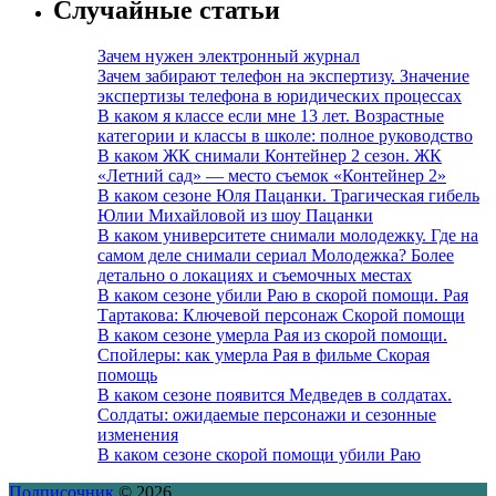
Случайные статьи
Зачем нужен электронный журнал
Зачем забирают телефон на экспертизу. Значение
экспертизы телефона в юридических процессах
В каком я классе если мне 13 лет. Возрастные
категории и классы в школе: полное руководство
В каком ЖК снимали Контейнер 2 сезон. ЖК
«Летний сад» — место съемок «Контейнер 2»
В каком сезоне Юля Пацанки. Трагическая гибель
Юлии Михайловой из шоу Пацанки
В каком университете снимали молодежку. Где на
самом деле снимали сериал Молодежка? Более
детально о локациях и съемочных местах
В каком сезоне убили Раю в скорой помощи. Рая
Тартакова: Ключевой персонаж Скорой помощи
В каком сезоне умерла Рая из скорой помощи.
Спойлеры: как умерла Рая в фильме Скорая
помощь
В каком сезоне появится Медведев в солдатах.
Солдаты: ожидаемые персонажи и сезонные
изменения
В каком сезоне скорой помощи убили Раю
Подписочник
© 2026