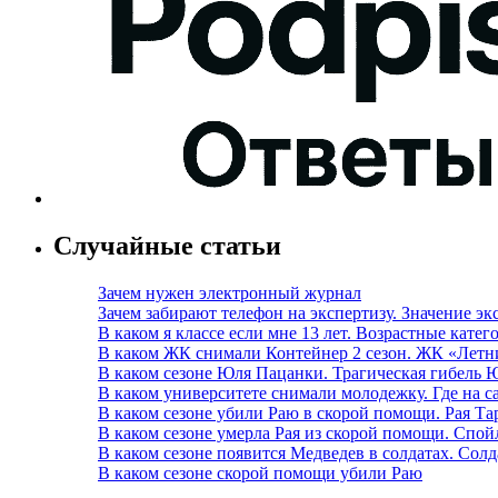
Случайные статьи
Зачем нужен электронный журнал
Зачем забирают телефон на экспертизу. Значение э
В каком я классе если мне 13 лет. Возрастные кате
В каком ЖК снимали Контейнер 2 сезон. ЖК «Летн
В каком сезоне Юля Пацанки. Трагическая гибель
В каком университете снимали молодежку. Где на с
В каком сезоне убили Раю в скорой помощи. Рая Т
В каком сезоне умерла Рая из скорой помощи. Спой
В каком сезоне появится Медведев в солдатах. Со
В каком сезоне скорой помощи убили Раю