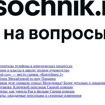
кспертизы телефона в юридических процессах
гории и классы в школе: полное руководство
ий сад» — место съемок «Контейнер 2»
 Юлии Михайловой из шоу Пацанки
амом деле снимали сериал Молодежка? Более детально о локаци
артакова: Ключевой персонаж Скорой помощи
леры: как умерла Рая в фильме Скорая помощь
лдаты: ожидаемые персонажи и сезонные изменения