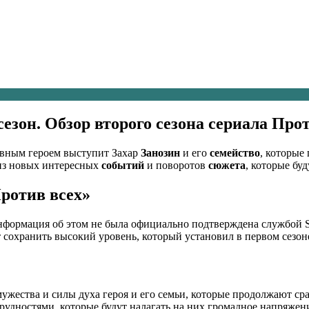
сезон. Обзор второго сезона сериала Про
лавным героем выступит Захар
Занозин
и его
семейство
, которые
 из новых интересных
событий
и поворотов
сюжета
, которые бу
Против всех»
 информация об этом не была официально подтверждена службой St
т сохранить высокий уровень, который установил в первом сезон
жества и силы духа героя и его семьи, которые продолжают сра
трудностями, которые будут налагать на них громадное напряже