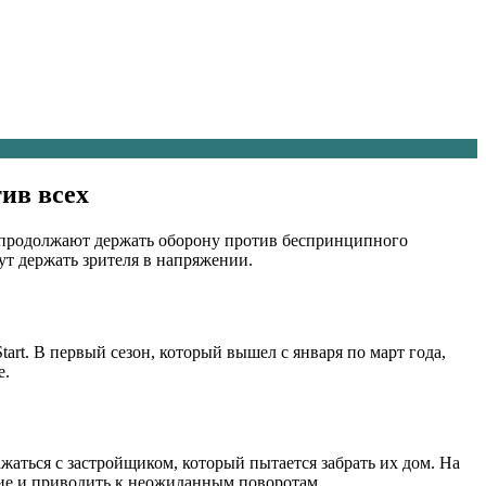
тив всех
 продолжают держать оборону против беспринципного
дут держать зрителя в напряжении.
art. В первый сезон, который вышел с января по март года,
е.
жаться с застройщиком, который пытается забрать их дом. На
ние и приводить к неожиданным поворотам.