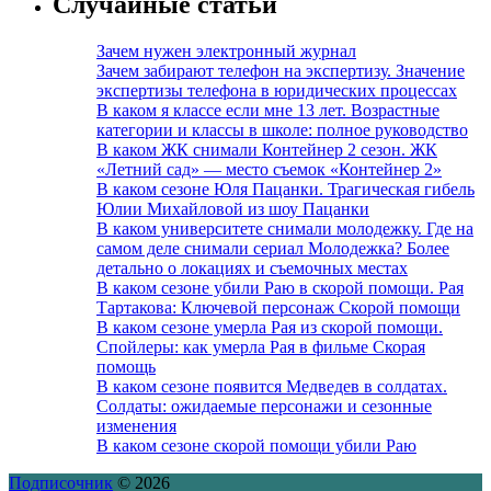
Случайные статьи
Зачем нужен электронный журнал
Зачем забирают телефон на экспертизу. Значение
экспертизы телефона в юридических процессах
В каком я классе если мне 13 лет. Возрастные
категории и классы в школе: полное руководство
В каком ЖК снимали Контейнер 2 сезон. ЖК
«Летний сад» — место съемок «Контейнер 2»
В каком сезоне Юля Пацанки. Трагическая гибель
Юлии Михайловой из шоу Пацанки
В каком университете снимали молодежку. Где на
самом деле снимали сериал Молодежка? Более
детально о локациях и съемочных местах
В каком сезоне убили Раю в скорой помощи. Рая
Тартакова: Ключевой персонаж Скорой помощи
В каком сезоне умерла Рая из скорой помощи.
Спойлеры: как умерла Рая в фильме Скорая
помощь
В каком сезоне появится Медведев в солдатах.
Солдаты: ожидаемые персонажи и сезонные
изменения
В каком сезоне скорой помощи убили Раю
Подписочник
© 2026