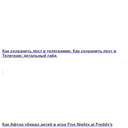
Как сохранить пост в телеграмме. Как сохранить пост в
Телеграм: детальный гайд
Как Афтон убивал детей в игре Five Nights at Freddy's