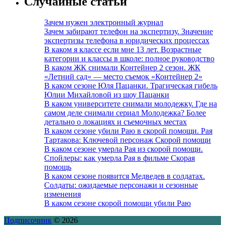
Случайные статьи
Зачем нужен электронный журнал
Зачем забирают телефон на экспертизу. Значение
экспертизы телефона в юридических процессах
В каком я классе если мне 13 лет. Возрастные
категории и классы в школе: полное руководство
В каком ЖК снимали Контейнер 2 сезон. ЖК
«Летний сад» — место съемок «Контейнер 2»
В каком сезоне Юля Пацанки. Трагическая гибель
Юлии Михайловой из шоу Пацанки
В каком университете снимали молодежку. Где на
самом деле снимали сериал Молодежка? Более
детально о локациях и съемочных местах
В каком сезоне убили Раю в скорой помощи. Рая
Тартакова: Ключевой персонаж Скорой помощи
В каком сезоне умерла Рая из скорой помощи.
Спойлеры: как умерла Рая в фильме Скорая
помощь
В каком сезоне появится Медведев в солдатах.
Солдаты: ожидаемые персонажи и сезонные
изменения
В каком сезоне скорой помощи убили Раю
Подписочник
© 2026