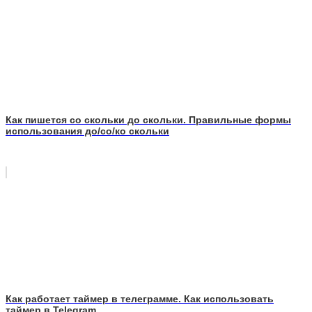
Как пишется со скольки до скольки. Правильные формы
использования до/со/ко скольки
Как работает таймер в телеграмме. Как использовать
таймер в Telegram