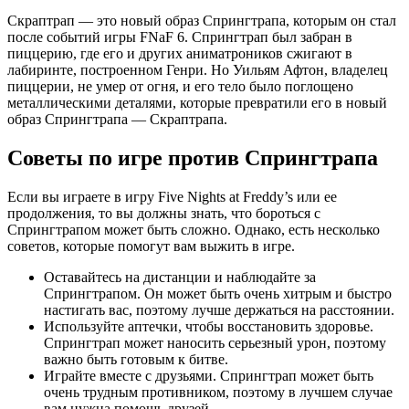
Скраптрап — это новый образ Спрингтрапа, которым он стал
после событий игры FNaF 6. Спрингтрап был забран в
пиццерию, где его и других аниматроников сжигают в
лабиринте, построенном Генри. Но Уильям Афтон, владелец
пиццерии, не умер от огня, и его тело было поглощено
металлическими деталями, которые превратили его в новый
образ Спрингтрапа — Скраптрапа.
Советы по игре против Спрингтрапа
Если вы играете в игру Five Nights at Freddy’s или ее
продолжения, то вы должны знать, что бороться с
Спрингтрапом может быть сложно. Однако, есть несколько
советов, которые помогут вам выжить в игре.
Оставайтесь на дистанции и наблюдайте за
Спрингтрапом. Он может быть очень хитрым и быстро
настигать вас, поэтому лучше держаться на расстоянии.
Используйте аптечки, чтобы восстановить здоровье.
Спрингтрап может наносить серьезный урон, поэтому
важно быть готовым к битве.
Играйте вместе с друзьями. Спрингтрап может быть
очень трудным противником, поэтому в лучшем случае
вам нужна помощь друзей.