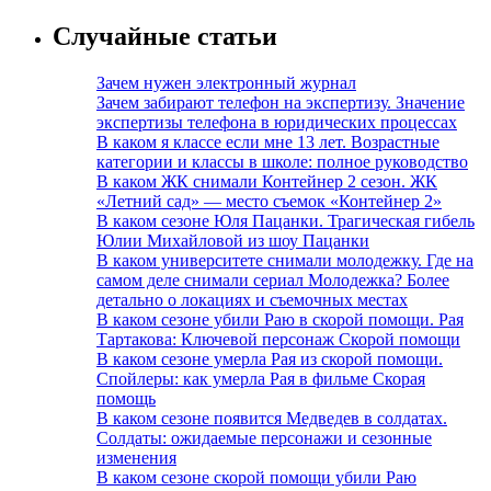
Случайные статьи
Зачем нужен электронный журнал
Зачем забирают телефон на экспертизу. Значение
экспертизы телефона в юридических процессах
В каком я классе если мне 13 лет. Возрастные
категории и классы в школе: полное руководство
В каком ЖК снимали Контейнер 2 сезон. ЖК
«Летний сад» — место съемок «Контейнер 2»
В каком сезоне Юля Пацанки. Трагическая гибель
Юлии Михайловой из шоу Пацанки
В каком университете снимали молодежку. Где на
самом деле снимали сериал Молодежка? Более
детально о локациях и съемочных местах
В каком сезоне убили Раю в скорой помощи. Рая
Тартакова: Ключевой персонаж Скорой помощи
В каком сезоне умерла Рая из скорой помощи.
Спойлеры: как умерла Рая в фильме Скорая
помощь
В каком сезоне появится Медведев в солдатах.
Солдаты: ожидаемые персонажи и сезонные
изменения
В каком сезоне скорой помощи убили Раю