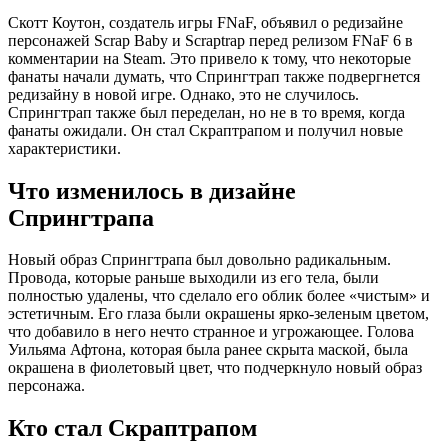
Скотт Коутон, создатель игры FNaF, объявил о редизайне
персонажей Scrap Baby и Scraptrap перед релизом FNaF 6 в
комментарии на Steam. Это привело к тому, что некоторые
фанаты начали думать, что Спрингтрап также подвергнется
редизайну в новой игре. Однако, это не случилось.
Спрингтрап также был переделан, но не в то время, когда
фанаты ожидали. Он стал Скраптрапом и получил новые
характеристики.
Что изменилось в дизайне
Спрингтрапа
Новый образ Спрингтрапа был довольно радикальным.
Провода, которые раньше выходили из его тела, были
полностью удалены, что сделало его облик более «чистым» и
эстетичным. Его глаза были окрашены ярко-зеленым цветом,
что добавило в него нечто странное и угрожающее. Голова
Уильяма Афтона, которая была ранее скрыта маской, была
окрашена в фиолетовый цвет, что подчеркнуло новый образ
персонажа.
Кто стал Скраптрапом