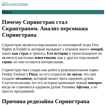
Меню
Почему Спрингтрап стал
Скраптрапом. Анализ персонажа
Спрингтрапа
Спрингтрап является персонажем из популярной игры Five
Nights at Freddy’
s
, который вызывает у игроков много
эмоций
,
таких
как страх
и тревога.
Его история
и происхождение не
являются настолько
известными
, как у других персонажей
серии
, но они остаются интересными.
Спрингтрап был создан как робот в развлекательном парке
Freddy Fazbear’s
Pizza
, но его создатели
не знали
, что они
создали
механизм
, который может быть одержим духом.
Спустя несколько лет его история принимает новый
поворот
,
когда он становится одержим духом Уильяма
Афтона
, а не
просто программой.
Причина редизайна Спрингтрапа