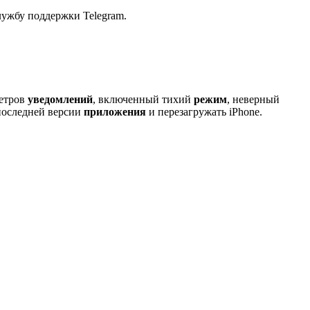
лужбу поддержки Telegram.
метров
уведомлений
, включенный тихий
режим
, неверный
 последней версии
приложения
и перезагружать iPhone.