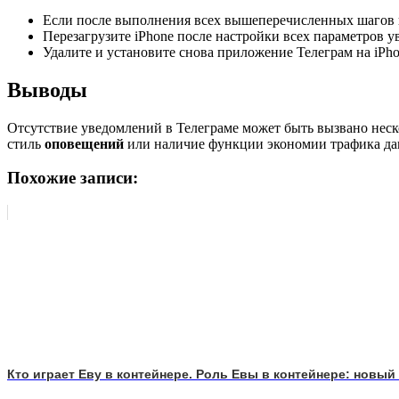
Если после выполнения всех вышеперечисленных шагов пр
Перезагрузите iPhone после настройки всех параметров 
Удалите и установите снова приложение Телеграм на iPho
Выводы
Отсутствие уведомлений в Телеграме может быть вызвано не
стиль
оповещений
или наличие функции экономии трафика д
Похожие записи:
Кто играет Еву в контейнере. Роль Евы в контейнере: новый