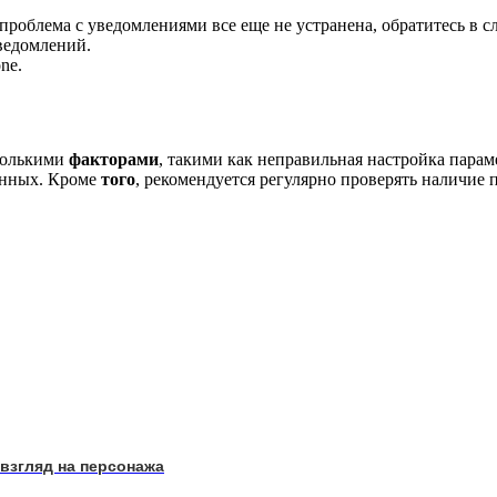
облема с уведомлениями все еще не устранена, обратитесь в с
уведомлений.
ne.
сколькими
факторами
, такими как неправильная настройка пара
анных. Кроме
того
, рекомендуется регулярно проверять наличие
 взгляд на персонажа