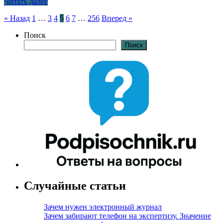
Читать далее
Пагинация
« Назад
1
…
3
4
5
6
7
…
256
Вперед »
записей
Поиск
Поиск
Случайные статьи
Зачем нужен электронный журнал
Зачем забирают телефон на экспертизу. Значение