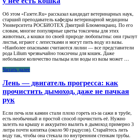
у нее есть кошка
Об этом «Газете.Ru» рассказал кандидат ветеринарных наук,
старший преподаватель кафедры ветеринарной медицины
Университета РОСБИОТЕХ Дмитрий Блюменкранц. По его
словам, многие популярные цветы токсичны для этих
животных, а кошки по своей природе любопытны: они грызут
листья, играют с лепестками и могут пить воду из вазы.
«Наиболее опасными считаются лилии — все представители
рода Lilium чрезвычайно токсичны для кошек. Даже
небольшое количество пыльцы или воды из вазы может …
Читать далее
Лень — двигатель прогресса: как
прочистить дымоход, даже не пачкая
рук
Если печь или камин стали плохо гореть из-за сажи в трубе,
есть необычный и простой способ прочистить её. Нужно
залезть на крышу и аккуратно вылить в дымоход примерно 3
литра почти кипятка (около 90 градусов). Старайтесь лить
воду так, чтобы она стекала по внутренним стенкам трубы.