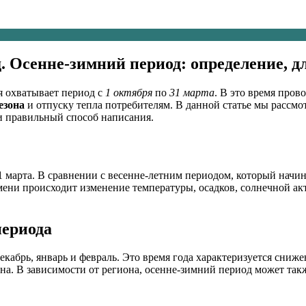
. Осенне-зимний период: определение, д
ая охватывает период с
1 октября
по
31 марта
. В это время пров
езона
и отпуску тепла потребителям. В данной статье мы рассм
 правильный способ написания.
 марта. В сравнении с весенне-летним периодом, который начина
емени происходит изменение температуры, осадков, солнечной ак
периода
кабрь, январь и февраль. Это время года характеризуется сниж
. В зависимости от региона, осенне-зимний период может также