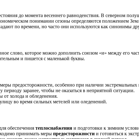
стояния до момента весеннего равноденствия. В северном полуш
трономическом понимании сезоны определяются положением Земл
адают по времени, но часто они используются как синонимы дру
тавное слово, которое можно дополнить союзом «и» между его ч
ательным и пишется с маленькой буквы.
 меры предосторожности, особенно при наличии экстремальных
у периоду заранее, чтобы не оказаться в неприятной ситуации.
 от холода и обледенения.
 улицу во время сильных метелей или оледенений.
для обеспечения
теплоснабжения
и подготовки к зимним услови
обходимо принимать меры
предосторожности
и готовиться к экс