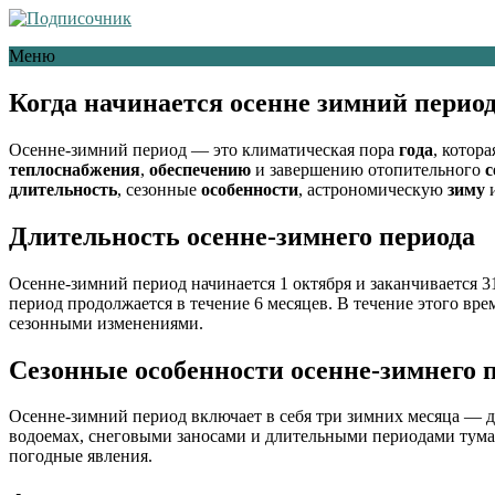
Меню
Когда начинается осенне зимний период
Осенне-зимний период — это климатическая пора
года
, котор
теплоснабжения
,
обеспечению
и завершению отопительного
с
длительность
, сезонные
особенности
, астрономическую
зиму
и
Длительность осенне-зимнего периода
Осенне-зимний период начинается 1 октября и заканчивается 31
период продолжается в течение 6 месяцев. В течение этого вр
сезонными изменениями.
Сезонные особенности осенне-зимнего 
Осенне-зимний период включает в себя три зимних месяца — де
водоемах, снеговыми заносами и длительными периодами тумана
погодные явления.