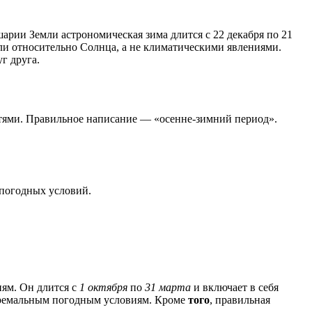
арии Земли астрономическая зима длится с 22 декабря по 21
и относительно Солнца, а не климатическими явлениями.
г друга.
астями. Правильное написание — «осенне-зимний период».
 погодных условий.
ям. Он длится с
1 октября
по
31 марта
и включает в себя
тремальным погодным условиям. Кроме
того
, правильная