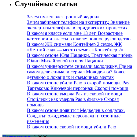
Случайные статьи
Зачем нужен электронный журнал
Зачем забирают телефон на экспертизу. Значение
экспертизы телефона в юридических процессах
В каком я классе если мне 13 лет. Возрастные
категории и классы в школе: полное руководство
В каком ЖК снимали Контейнер 2 сезон. ЖК
«Летний сад» — место съемок «Контейнер 2»
В каком сезоне Юля Пацанки. Трагическая гибель
Юлии Михайловой из шоу Пацанки
В каком университете снимали молодежку. Где на
самом деле снимали сериал Молодежка? Более
детально о локациях и съемочных местах
В каком сезоне убили Раю в скорой помощи. Рая
Тартакова: Ключевой персонаж Скорой помощи
В каком сезоне умерла Рая из скорой помощи.
Спойлеры: как умерла Рая в фильме Скорая
помощь
В каком сезоне появится Медведев в солдатах.
Солдаты: ожидаемые персонажи и сезонные
изменения
В каком сезоне скорой помощи убили Раю