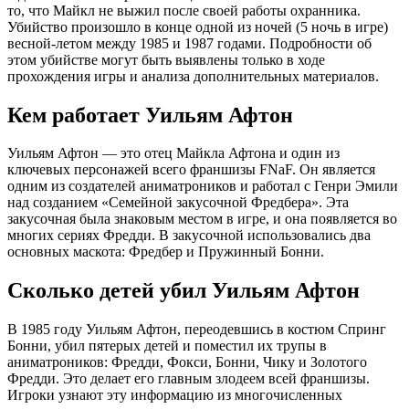
то, что Майкл не выжил после своей работы охранника.
Убийство произошло в конце одной из ночей (5 ночь в игре)
весной-летом между 1985 и 1987 годами. Подробности об
этом убийстве могут быть выявлены только в ходе
прохождения игры и анализа дополнительных материалов.
Кем работает Уильям Афтон
Уильям Афтон — это отец Майкла Афтона и один из
ключевых персонажей всего франшизы FNaF. Он является
одним из создателей аниматроников и работал с Генри Эмили
над созданием «Семейной закусочной Фредбера». Эта
закусочная была знаковым местом в игре, и она появляется во
многих сериях Фредди. В закусочной использовались два
основных маскота: Фредбер и Пружинный Бонни.
Сколько детей убил Уильям Афтон
В 1985 году Уильям Афтон, переодевшись в костюм Спринг
Бонни, убил пятерых детей и поместил их трупы в
аниматроников: Фредди, Фокси, Бонни, Чику и Золотого
Фредди. Это делает его главным злодеем всей франшизы.
Игроки узнают эту информацию из многочисленных