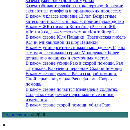
Зачем нужен электронный журнал
Зачем забирают телефон на экспертизу. Значение
экспертизы телефона в юридических процессах
В каком я классе если мне 13 лет. Возрастные
категории и классы в школе: полное руководство
В каком ЖК снимали Контейнер 2 сезон. ЖК
«Летний сад» — место съемок «Контейнер 2»
В каком сезоне Юля Пацанки. Трагическая гибель
Юлии Михайловой из шоу Пацанки
В каком университете снимали молодежку. Где на
самом деле снимали сериал Молодежка? Более
детально о локациях и съемочных местах
В каком сезоне убили Раю в скорой помощи. Рая
Тартакова: Ключевой персонаж Скорой помощи
В каком сезоне умерла Рая из скорой помощи.
Спойлеры: как умерла Рая в фильме Скорая
помощь
В каком сезоне появится Медведев в солдатах.
Солдаты: ожидаемые персонажи и сезонные
изменения
В каком сезоне скорой помощи убили Раю
Подписочник
© 2026
➤