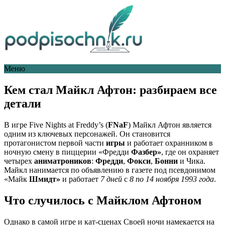
Меню
Кем стал Майкл Афтон: разбираем все
детали
В игре Five Nights at Freddy’s (
FNaF
) Майкл Афтон является
одним из ключевых персонажей. Он становится
протагонистом первой части
игры
и работает охранником в
ночную смену в пиццерии «Фредди
Фазбер»
, где он охраняет
четырех
аниматроников
:
Фредди
,
Фокси
,
Бонни
и Чика.
Майкл нанимается по объявлению в газете под псевдонимом
«Майк
Шмидт»
и работает
7 дней
с
8 по
14 ноября
1993 года
.
Что случилось с Майклом Афтоном
Однако в самой игре и кат-сценах Своей ночи намекается на