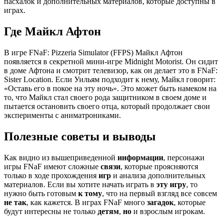
пасхалок и дополнительных материалов, которые доступны в
играх.
Где Майкл Афтон
В игре FNaF: Pizzeria Simulator (FFPS) Майкл Афтон
появляется в секретной мини-игре Midnight Motorist. Он сидит
в доме Афтона и смотрит телевизор, как он делает это в FNaF:
Sister Location. Если Уильям подходит к нему, Майкл говорит:
«Оставь его в покое на эту ночь». Это может быть намеком на
то, что Майкл стал своего рода защитником в своем доме и
пытается остановить своего отца, который продолжает свои
эксперименты с аниматрониками.
Полезные советы и выводы
Как видно из вышеприведенной
информации
, персонажи
игры FNaF имеют сложные
связи
, которые проясняются
только в ходе прохождения
игр
и анализа дополнительных
материалов. Если вы хотите начать играть в
эту игру
, то
нужно быть готовым
к тому
, что на первый взгляд все совсем
не так
, как кажется. В играх FNaF много
загадок
, которые
будут интересны не только
детям
,
но
и взрослым игрокам.