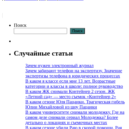
Поиск
Поиск
Случайные статьи
Зачем нужен электронный журнал
Зачем забирают телефон на экспертизу. Значение
экспертизы телефона в юридических процессах
В каком я классе если мне 13 лет. Возрастные
категории и классы в школе: полное руководство
В каком ЖК снимали Контейнер 2 сезон. ЖК
«Летний сад» — место съемок «Контейнер 2»
В каком сезоне Юля Пацанки. Трагическая гибель
Юлии Михайловой из шоу Пацанки
В каком университете снимали молодежку. Где на
самом деле снимали сериал Молодежка? Более
детально о локациях и съемочных местах
В каком сезоне убили Раю в скорой помощи. Рая