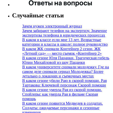
Случайные статьи
Зачем нужен электронный журнал
Зачем забирают телефон на экспертизу. Значение
экспертизы телефона в юридических процессах
В каком я классе если мне 13 лет. Возрастные
категории и классы в школе: полное руководство
В каком ЖК снимали Контейнер 2 сезон. ЖК
«Летний сад» — место съемок «Контейнер 2»
В каком сезоне Юля Пацанки. Трагическая гибель
Юлии Михайловой из шоу Пацанки
В каком университете снимали молодежку. Где на
самом деле снимали сериал Молодежка? Более
детально о локациях и съемочных местах
В каком сезоне убили Раю в скорой помощи. Рая
Тартакова: Ключевой персонаж Скорой помощи
В каком сезоне умерла Рая из скорой помощи.
Спойлеры: как умерла Рая в фильме Скорая
помощь
В каком сезоне появится Медведев в солдатах.
Солдаты: ожидаемые персонажи и сезонные
изменения