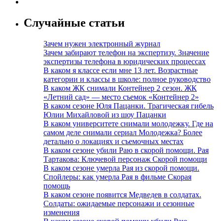
Случайные статьи
Зачем нужен электронный журнал
Зачем забирают телефон на экспертизу. Значение
экспертизы телефона в юридических процессах
В каком я классе если мне 13 лет. Возрастные
категории и классы в школе: полное руководство
В каком ЖК снимали Контейнер 2 сезон. ЖК
«Летний сад» — место съемок «Контейнер 2»
В каком сезоне Юля Пацанки. Трагическая гибель
Юлии Михайловой из шоу Пацанки
В каком университете снимали молодежку. Где на
самом деле снимали сериал Молодежка? Более
детально о локациях и съемочных местах
В каком сезоне убили Раю в скорой помощи. Рая
Тартакова: Ключевой персонаж Скорой помощи
В каком сезоне умерла Рая из скорой помощи.
Спойлеры: как умерла Рая в фильме Скорая
помощь
В каком сезоне появится Медведев в солдатах.
Солдаты: ожидаемые персонажи и сезонные
изменения