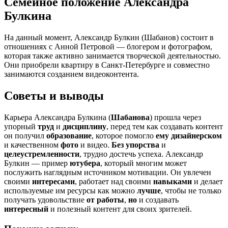
Семейное положение Александра
Булкина
На данный момент, Александр Булкин (Шабанов) состоит в
отношениях с Анной Петровой — блогером и фотографом,
которая также активно занимается творческой деятельностью.
Они приобрели квартиру в Санкт-Петербурге и совместно
занимаются созданием видеоконтента.
Советы и выводы
Карьера Александра Булкина (
Шабанова
) прошла через
упорный
труд
и
дисциплину
, перед тем как создавать контент
он получил
образование
, которое помогло
ему дизайнерском
и качественном
фото
и видео.
Без упорства
и
целеустремленности
, трудно достечь успеха. Александр
Булкин — пример
ютубера
, который многим может
послужить наглядным источником мотивации. Он увлечен
своими
интересами
, работает над своими
навыками
и делает
используемые им ресурсы как можно
лучше
, чтобы не только
получать удовольствие
от работы
,
но
и создавать
интересный
и полезный контент для своих зрителей.