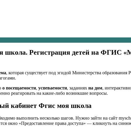
оя школа. Регистрация детей на ФГИС «
ема
, которая существует под эгидой Министерства образования
агогами.
ю
о посещаемости
,
успеваемости
, заданиях
на дом
, интерактив
енно реагировать на какие-либо возникшие вопросы.
ный кабинет Фгис моя школа
одимо выполнить несколько шагов. Нужно зайти на сайт myschoo
вится окно «Предоставление права доступа» — кликнуть на син