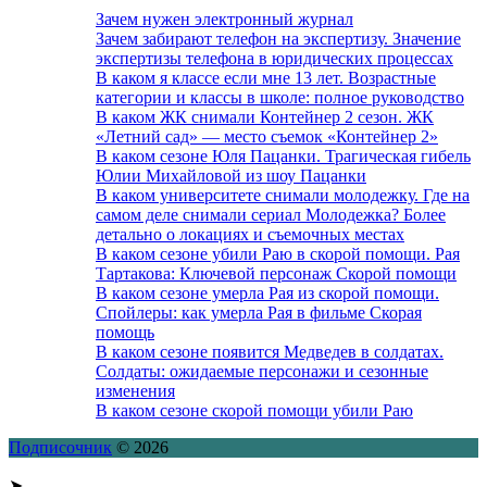
Зачем нужен электронный журнал
Зачем забирают телефон на экспертизу. Значение
экспертизы телефона в юридических процессах
В каком я классе если мне 13 лет. Возрастные
категории и классы в школе: полное руководство
В каком ЖК снимали Контейнер 2 сезон. ЖК
«Летний сад» — место съемок «Контейнер 2»
В каком сезоне Юля Пацанки. Трагическая гибель
Юлии Михайловой из шоу Пацанки
В каком университете снимали молодежку. Где на
самом деле снимали сериал Молодежка? Более
детально о локациях и съемочных местах
В каком сезоне убили Раю в скорой помощи. Рая
Тартакова: Ключевой персонаж Скорой помощи
В каком сезоне умерла Рая из скорой помощи.
Спойлеры: как умерла Рая в фильме Скорая
помощь
В каком сезоне появится Медведев в солдатах.
Солдаты: ожидаемые персонажи и сезонные
изменения
В каком сезоне скорой помощи убили Раю
Подписочник
© 2026
➤