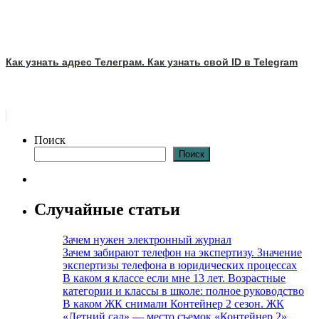
Как узнать адрес Телеграм. Как узнать свой ID в Telegram
Поиск
Поиск
Случайные статьи
Зачем нужен электронный журнал
Зачем забирают телефон на экспертизу. Значение
экспертизы телефона в юридических процессах
В каком я классе если мне 13 лет. Возрастные
категории и классы в школе: полное руководство
В каком ЖК снимали Контейнер 2 сезон. ЖК
«Летний сад» — место съемок «Контейнер 2»