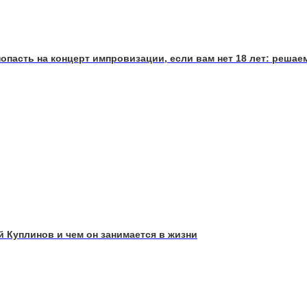
попасть на концерт импровизации, если вам нет 18 лет: решаем
й Куплинов и чем он занимается в жизни